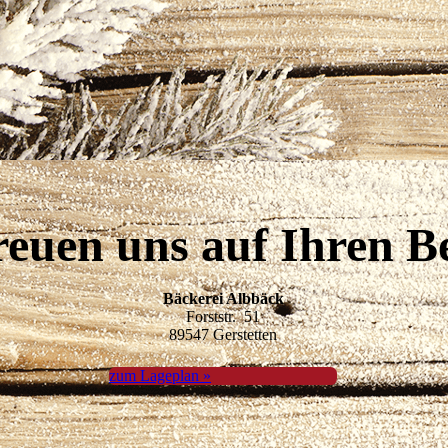
reuen uns auf Ihren B
Bäckerei Albbäck
Forststr. 51
89547 Gerstetten
zum Lageplan »