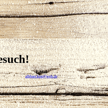
esuch!
E-Mail
albbaeckug@web.de