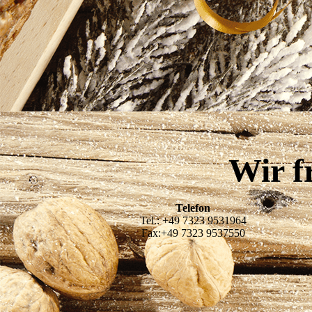
Wir f
Telefon
Tel.: +49 7323 9531964
Fax:+49 7323 9537550